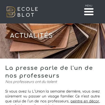
MENU
ACTUALITÉS
La presse parle de l'un de
nos professeurs
Nos professeurs ont du talent
Si vous avez lu L’Union la semaine dernière, vous avez
sûrement vu passer un visage familier. Ce n’est autre
que celui de l’un de nos professeurs,
peintre en décor
,