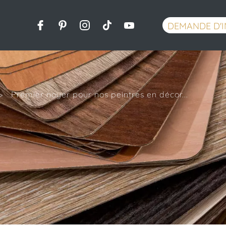
DEMANDE D'
>
Premier noyer pour nos peintres en décor...