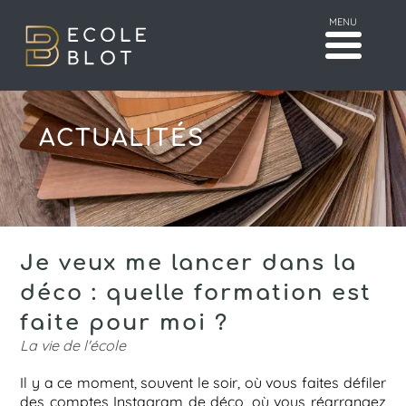
MENU
ACTUALITÉS
Je veux me lancer dans la
déco : quelle formation est
faite pour moi ?
La vie de l'école
Il y a ce moment, souvent le soir, où vous faites défiler
des
comptes Instagram de déco
, où vous réarrangez