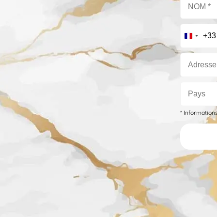
+33
* Information