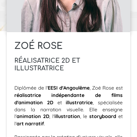
ZOÉ ROSE
RÉALISATRICE 2D ET
ILLUSTRATRICE
EESI d'Angoulême
Diplômée de l'
, Zoé Rose est
réalisatrice indépendante de films
d'animation 2D
illustratrice
et
, spécialisée
dans la narration visuelle. Elle enseigne
animation 2D
illustration
storyboard
l'
, l'
, le
et
art narratif
l'
.
Passionnée par la création d'univers visuels, elle